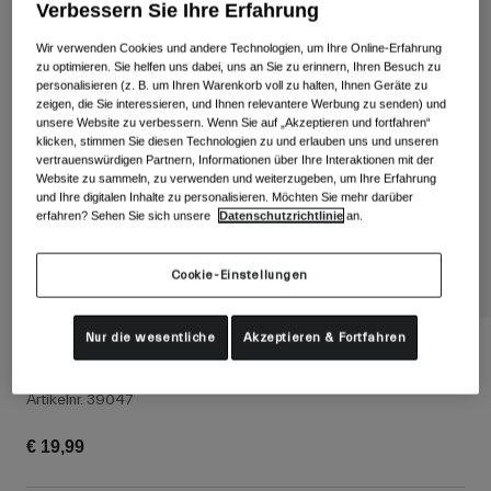
Alle anzeigen
Verbessern Sie Ihre Erfahrung
Wir verwenden Cookies und andere Technologien, um Ihre Online-Erfahrung
Schuhe
zu optimieren. Sie helfen uns dabei, uns an Sie zu erinnern, Ihren Besuch zu
personalisieren (z. B. um Ihren Warenkorb voll zu halten, Ihnen Geräte zu
Schutzbrillen
Rennrad Schuhe
zeigen, die Sie interessieren, und Ihnen relevantere Werbung zu senden) und
unsere Website zu verbessern. Wenn Sie auf „Akzeptieren und fortfahren“
Mountainbike Schuhe
Ski
klicken, stimmen Sie diesen Technologien zu und erlauben uns und unseren
vertrauenswürdigen Partnern, Informationen über Ihre Interaktionen mit der
Gravel Schuhe
Snowboard
Website zu sammeln, zu verwenden und weiterzugeben, um Ihre Erfahrung
und Ihre digitalen Inhalte zu personalisieren. Möchten Sie mehr darüber
Alle anzeigen
Mit austauschbaren Gläsern
erfahren? Sehen Sie sich unsere
Datenschutzrichtlinie
an.
Damen
Ersatzgläser
Cookie-Einstellungen
Bekleidung
Alle anzeigen
Nur die wesentliche
Akzeptieren & Fortfahren
Rennrad Bekleidung
Comp Racer High Rise Socken
Mountainbike Bekleidung
Kinder
Artikelnr.
39047
Alle anzeigen
Helme
€ 19,99
Schutzbrillen