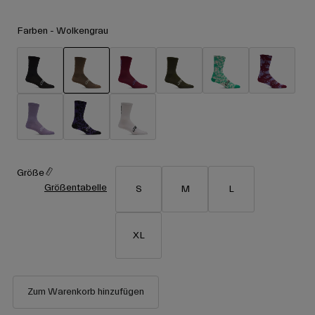
Zubehör
Alle anzeigen
Farben -
Wolkengrau
Goggles
Handschuhe
Verwendungszweck
Ersatzteile
ausgewählt
Alle anzeigen
All Mountain
Backcountry
Freestyle
Ski Race
Größe
Größentabelle
S
M
L
Alle anzeigen
XL
Zum Warenkorb hinzufügen