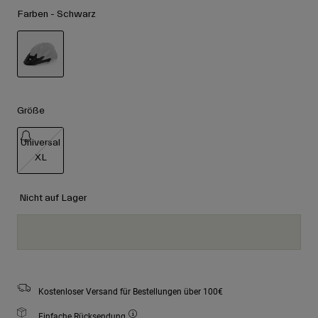
Zubehör
Farben -
Schwarz
Alle anzeigen
Goggles
Handschuhe
Verwendungszweck
Ersatzteile
ausgewählt
Alle anzeigen
All Mountain
Größe
Backcountry
Universal
Freestyle
XL
Ski Race
ausgewählt
Alle anzeigen
Nicht auf Lager
Kostenloser Versand für Bestellungen über 100€
Einfache Rücksendung