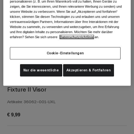
Alle anzeigen
personalisieren (z. B. um Ihren Warenkorb voll zu halten, Ihnen Geräte zu
zeigen, die Sie interessieren, und Ihnen relevantere Werbung zu senden) und
unsere Website zu verbessern. Wenn Sie auf „Akzeptieren und fortfahren“
Schuhe
klicken, stimmen Sie diesen Technologien zu und erlauben uns und unseren
vertrauenswürdigen Partnern, Informationen über Ihre Interaktionen mit der
Schutzbrillen
Website zu sammeln, zu verwenden und weiterzugeben, um Ihre Erfahrung
Rennrad Schuhe
und Ihre digitalen Inhalte zu personalisieren. Möchten Sie mehr darüber
erfahren? Sehen Sie sich unsere
Datenschutzrichtlinie
an.
Mountainbike Schuhe
Ski
Gravel Schuhe
Snowboard
Cookie-Einstellungen
Alle anzeigen
Mit austauschbaren Gläsern
Damen
Nur die wesentliche
Akzeptieren & Fortfahren
Ersatzgläser
Bekleidung
Alle anzeigen
Fixture II Visor
Rennrad Bekleidung
Artikelnr.
36062-001-UXL
Mountainbike Bekleidung
Kinder
Alle anzeigen
€ 9,99
Helme
Schutzbrillen