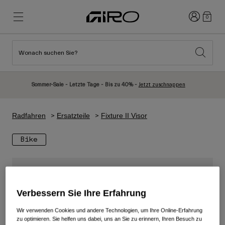
Anmelden
0
Wonach suchen Sie?
Highlights
Highlights
Neuzugänge
Neuzugänge
Sommer-Sale - Letzte Tage - Bis zu 40% -
Jetzt zuschnappen
Best Sellers
Best Sellers
Entdecken
Entdecken
Radfahren
Ersatzteile
Fixture II Visor
Helme
Helme
Bike
Rennrad Helme
Ski
Mountainbike Helme
Snowboard
Urban Helme
Mit Visier
Verbessern Sie Ihre Erfahrung
Kinder Fahrradhelme
Damen
Alle anzeigen
Ersatzteile
Wir verwenden Cookies und andere Technologien, um Ihre Online-Erfahrung
zu optimieren. Sie helfen uns dabei, uns an Sie zu erinnern, Ihren Besuch zu