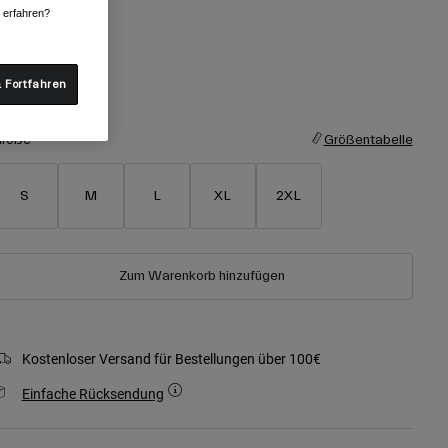
arben -
Schwarz
r erfahren?
 Fortfahren
ausgewählt
röße
Größentabelle
S
M
L
XL
2XL
Zum Warenkorb hinzufügen
Kostenloser Versand für Bestellungen über 100€
Einfache Rücksendung