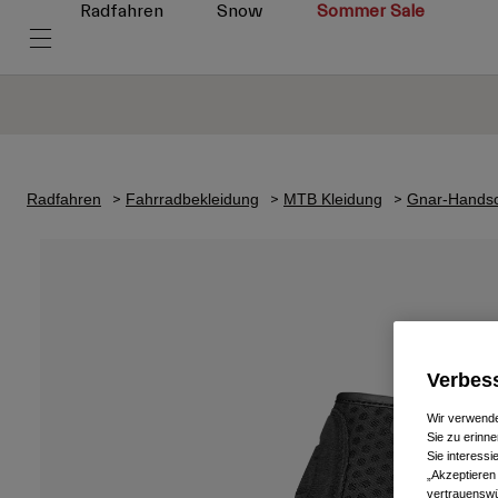
Radfahren
Snow
Sommer Sale
Radfahren
Fahrradbekleidung
MTB Kleidung
Gnar-Hands
Verbess
Wir verwende
Sie zu erinne
Sie interess
„Akzeptieren
vertrauenswü