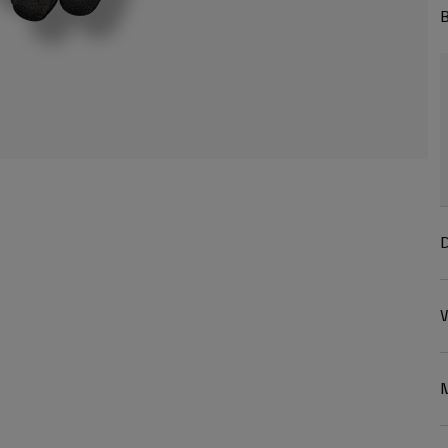
B
D
W