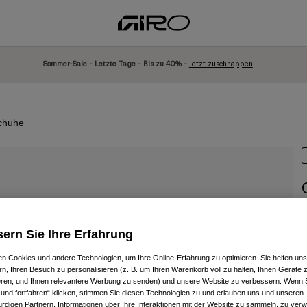
Sommer-Sale - Letzte Tage - Bis zu 40% -
Jetzt zuschnappen
chuhe
A
ern Sie Ihre Erfahrung
P
€
n Cookies und andere Technologien, um Ihre Online-Erfahrung zu optimieren. Sie helfen uns
rn, Ihren Besuch zu personalisieren (z. B. um Ihren Warenkorb voll zu halten, Ihnen Geräte z
ieren, und Ihnen relevantere Werbung zu senden) und unsere Website zu verbessern. Wenn S
 und fortfahren“ klicken, stimmen Sie diesen Technologien zu und erlauben uns und unseren
rdigen Partnern, Informationen über Ihre Interaktionen mit der Website zu sammeln, zu ve