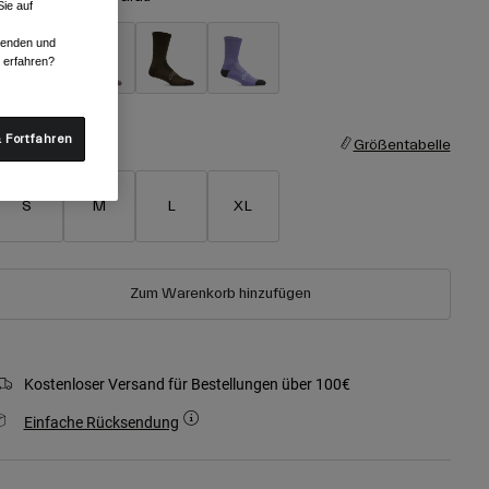
ie auf
rwenden und
r erfahren?
ausgewählt
 Fortfahren
röße
Größentabelle
S
M
L
XL
Zum Warenkorb hinzufügen
Kostenloser Versand für Bestellungen über 100€
Einfache Rücksendung