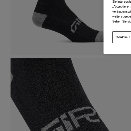
Sie interess
„Akzeptieren
vertrauenswü
weiterzugebe
Sehen Sie si
Cookie-E