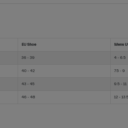
EU Shoe
Mens U
36 - 39
4 - 6.5
40 - 42
7.5 - 9
43 - 45
9.5 - 11
46 - 48
12 - 13.