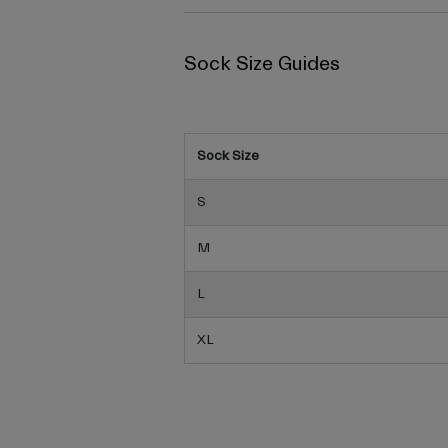
Sock Size Guides
Sock Size
S
M
L
XL