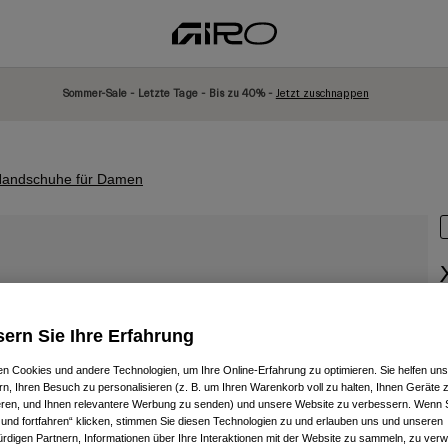
Sommer-Sale - Letzte Tage - Bis zu 40% -
Jetzt zuschnappen
 Handschuhe für Damen
A
ern Sie Ihre Erfahrung
P
€
n Cookies und andere Technologien, um Ihre Online-Erfahrung zu optimieren. Sie helfen uns
rn, Ihren Besuch zu personalisieren (z. B. um Ihren Warenkorb voll zu halten, Ihnen Geräte z
ieren, und Ihnen relevantere Werbung zu senden) und unsere Website zu verbessern. Wenn S
 und fortfahren“ klicken, stimmen Sie diesen Technologien zu und erlauben uns und unseren
rdigen Partnern, Informationen über Ihre Interaktionen mit der Website zu sammeln, zu ve