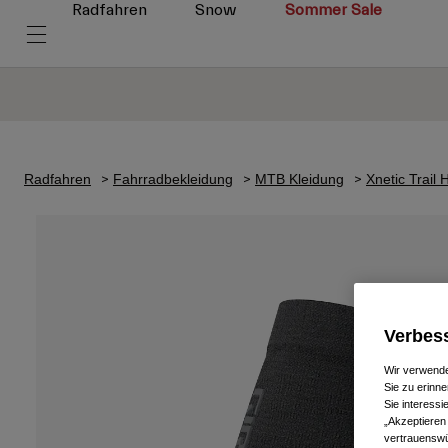
Radfahren
Snow
Sommer Sale
Radfahren
Fahrradbekleidung
MTB Kleidung
Xnetic Trail
Verbess
Wir verwende
Sie zu erinne
Sie interess
„Akzeptieren
vertrauenswü