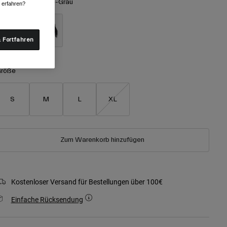
arben -
Holzkohle-Grau
r erfahren?
 Fortfahren
ausgewählt
röße
S
M
L
XL
Zum Warenkorb hinzufügen
Kostenloser Versand für Bestellungen über 100€
Einfache Rücksendung