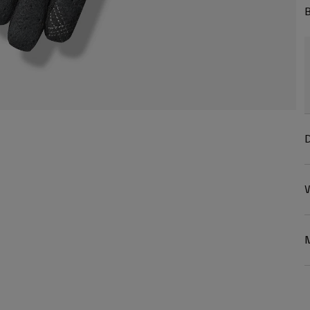
B
D
W