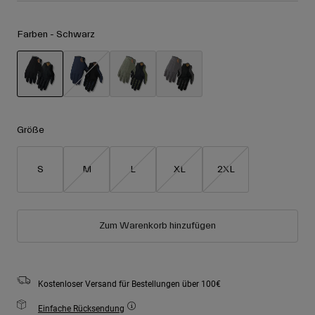
Zubehör
Alle anzeigen
Farben -
Schwarz
Goggles
Handschuhe
Verwendungszweck
Ersatzteile
Alle anzeigen
All Mountain
ausgewählt
Backcountry
Größe
Freestyle
Ski Race
S
M
L
XL
2XL
Alle anzeigen
Zum Warenkorb hinzufügen
Kostenloser Versand für Bestellungen über 100€
Einfache Rücksendung