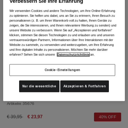
Verbessern Sie Ihre Erfahrung
Alle anzeigen
Wir verwenden Cookies und andere Technologien, um Ihre Online-Erfahrung
Schuhe
zu optimieren. Sie helfen uns dabei, uns an Sie zu erinnern, Ihren Besuch zu
personalisieren (z. B. um Ihren Warenkorb voll zu halten, Ihnen Geräte zu
Schutzbrillen
zeigen, die Sie interessieren, und Ihnen relevantere Werbung zu senden) und
Rennrad Schuhe
unsere Website zu verbessern. Wenn Sie auf „Akzeptieren und fortfahren“
klicken, stimmen Sie diesen Technologien zu und erlauben uns und unseren
Mountainbike Schuhe
Ski
vertrauenswürdigen Partnern, Informationen über Ihre Interaktionen mit der
Gravel Schuhe
Snowboard
Website zu sammeln, zu verwenden und weiterzugeben, um Ihre Erfahrung
und Ihre digitalen Inhalte zu personalisieren. Möchten Sie mehr darüber
Alle anzeigen
Mit austauschbaren Gläsern
erfahren? Sehen Sie sich unsere
Datenschutzrichtlinie
an.
Damen
Cookie-Einstellungen
Ersatzgläser
Bekleidung
Alle anzeigen
Nur die wesentliche
Akzeptieren & Fortfahren
Rennrad Bekleidung
D'Wool Handschuhe
Mountainbike Bekleidung
Kinder
Artikelnr.
35676
Alle anzeigen
Helme
Price reduced from
to
€ 39,95
€ 23,97
40% OFF
Schutzbrillen