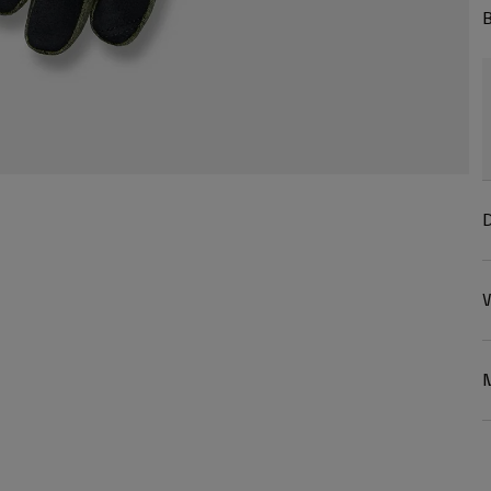
B
D
W