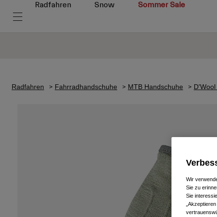
Radfahren
Snow
Sommer Sale
Radfahren
Fahrradhandschuhe
MTB Handschuhe
D'Wool
Verbess
Wir verwende
Sie zu erinne
Sie interess
„Akzeptieren
vertrauenswü