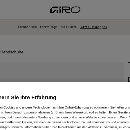
Sommer-Sale - Letzte Tage - Bis zu 40% -
Jetzt zuschnappen
 Handschuhe
A
ern Sie Ihre Erfahrung
P
€
n Cookies und andere Technologien, um Ihre Online-Erfahrung zu optimieren. Sie helfen uns
rn, Ihren Besuch zu personalisieren (z. B. um Ihren Warenkorb voll zu halten, Ihnen Geräte z
ieren, und Ihnen relevantere Werbung zu senden) und unsere Website zu verbessern. Wenn S
 und fortfahren“ klicken, stimmen Sie diesen Technologien zu und erlauben uns und unseren
rdigen Partnern, Informationen über Ihre Interaktionen mit der Website zu sammeln, zu ve