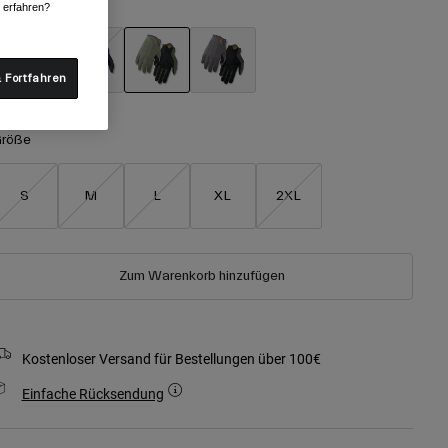
arben -
Olivgrün
r erfahren?
 Fortfahren
ausgewählt
röße
S
M
L
XL
2XL
Zum Warenkorb hinzufügen
Kostenloser Versand für Bestellungen über 100€
Einfache Rücksendung