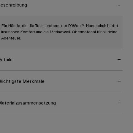
eschreibung
Für Hände, die die Trails erobern: der D'Wool™ Handschuh bietet
luxuriösen Komfort und ein Merinowoll-Obermaterial für all deine
Abenteuer.
etails
ichtigste Merkmale
Materialzusammensetzung