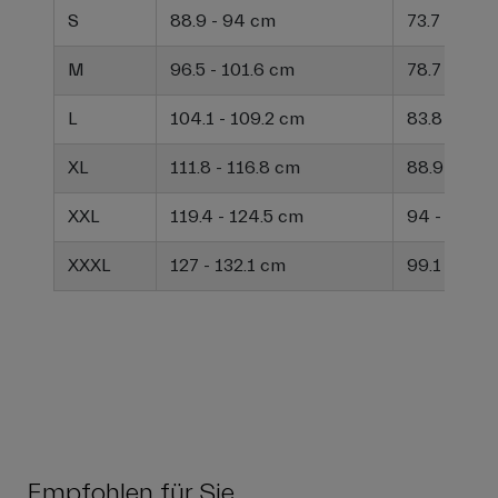
S
88.9 - 94 cm
73.7 - 78.7
M
96.5 - 101.6 cm
78.7 - 83.8
L
104.1 - 109.2 cm
83.8 - 88.
XL
111.8 - 116.8 cm
88.9 - 94 
XXL
119.4 - 124.5 cm
94 - 99.1 
XXXL
127 - 132.1 cm
99.1 - 104
Empfohlen für Sie