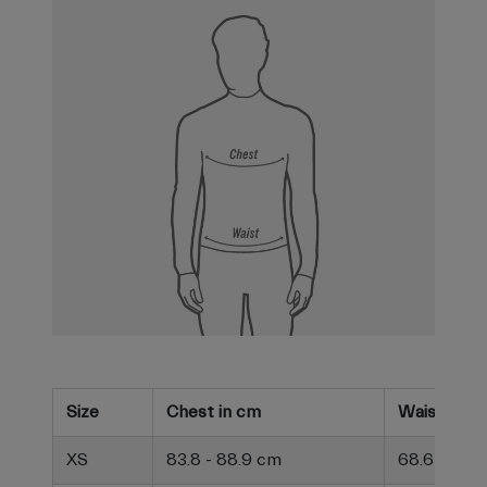
Size
Chest in cm
Waist in c
XS
83.8 - 88.9 cm
68.6 - 73.7