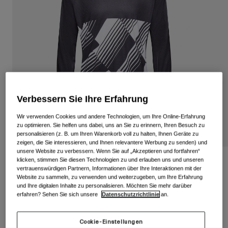
Alle anzeigen
Schuhe
Schutzbrillen
Rennrad Schuhe
Mountainbike Schuhe
Ski
Gravel Schuhe
Snowboard
Alle anzeigen
Mit austauschbaren Gläsern
Verbessern Sie Ihre Erfahrung
Damen
Wir verwenden Cookies und andere Technologien, um Ihre Online-Erfahrung
zu optimieren. Sie helfen uns dabei, uns an Sie zu erinnern, Ihren Besuch zu
Ersatzgläser
personalisieren (z. B. um Ihren Warenkorb voll zu halten, Ihnen Geräte zu
Bekleidung
zeigen, die Sie interessieren, und Ihnen relevantere Werbung zu senden) und
Alle anzeigen
unsere Website zu verbessern. Wenn Sie auf „Akzeptieren und fortfahren“
Rennrad Bekleidung
klicken, stimmen Sie diesen Technologien zu und erlauben uns und unseren
Roust Langarmtrikot
vertrauenswürdigen Partnern, Informationen über Ihre Interaktionen mit der
Mountainbike Bekleidung
Website zu sammeln, zu verwenden und weiterzugeben, um Ihre Erfahrung
Kinder
Artikelnr.
35838
und Ihre digitalen Inhalte zu personalisieren. Möchten Sie mehr darüber
Alle anzeigen
erfahren? Sehen Sie sich unsere
Datenschutzrichtlinie
an.
Helme
Price reduced from
to
€ 69,95
€ 41,97
40% OFF
Schutzbrillen
Cookie-Einstellungen