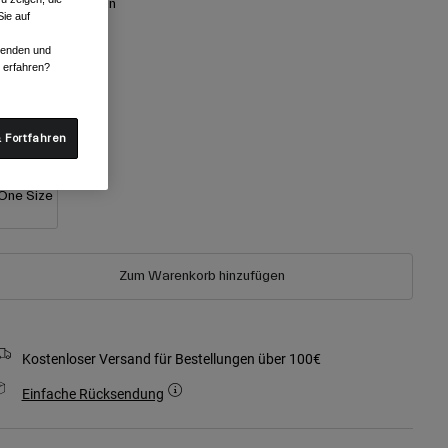
arben -
Weiß/Grün
ie auf
rwenden und
r erfahren?
ausgewählt
röße
 Fortfahren
One Size
Zum Warenkorb hinzufügen
Kostenloser Versand für Bestellungen über 100€
Einfache Rücksendung