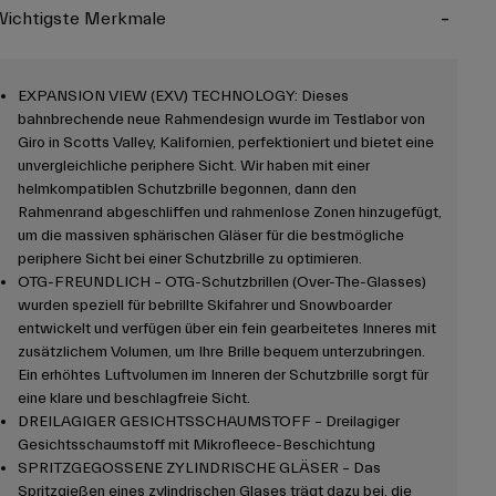
ichtigste Merkmale
EXPANSION VIEW (EXV) TECHNOLOGY: Dieses
bahnbrechende neue Rahmendesign wurde im Testlabor von
Giro in Scotts Valley, Kalifornien, perfektioniert und bietet eine
unvergleichliche periphere Sicht. Wir haben mit einer
helmkompatiblen Schutzbrille begonnen, dann den
Rahmenrand abgeschliffen und rahmenlose Zonen hinzugefügt,
um die massiven sphärischen Gläser für die bestmögliche
periphere Sicht bei einer Schutzbrille zu optimieren.
OTG-FREUNDLICH – OTG-Schutzbrillen (Over-The-Glasses)
wurden speziell für bebrillte Skifahrer und Snowboarder
entwickelt und verfügen über ein fein gearbeitetes Inneres mit
zusätzlichem Volumen, um Ihre Brille bequem unterzubringen.
Ein erhöhtes Luftvolumen im Inneren der Schutzbrille sorgt für
eine klare und beschlagfreie Sicht.
DREILAGIGER GESICHTSSCHAUMSTOFF – Dreilagiger
Gesichtsschaumstoff mit Mikrofleece-Beschichtung
SPRITZGEGOSSENE ZYLINDRISCHE GLÄSER – Das
Spritzgießen eines zylindrischen Glases trägt dazu bei, die