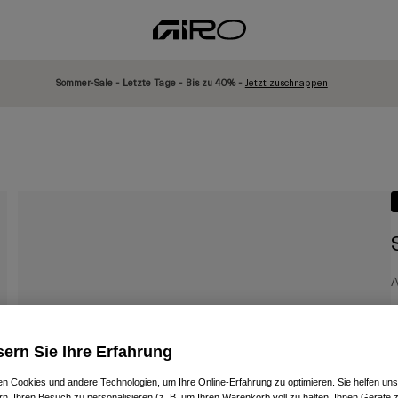
Sommer-Sale - Letzte Tage - Bis zu 40% -
Jetzt zuschnappen
A
P
€
ern Sie Ihre Erfahrung
n Cookies und andere Technologien, um Ihre Online-Erfahrung zu optimieren. Sie helfen uns
rn, Ihren Besuch zu personalisieren (z. B. um Ihren Warenkorb voll zu halten, Ihnen Geräte z