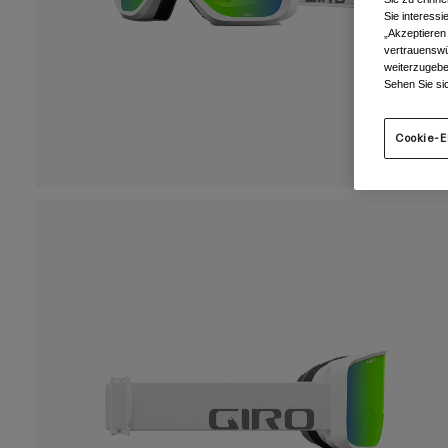
Sie interess
„Akzeptieren
vertrauenswü
weiterzugebe
Sehen Sie si
Cookie-E