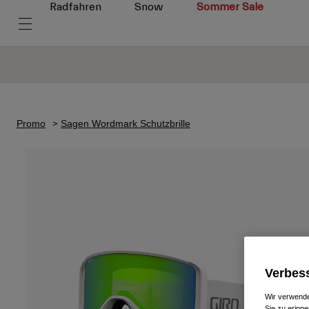
Radfahren
Snow
Sommer Sale
Promo
Sagen Wordmark Schutzbrille
Verbess
Wir verwende
Sie zu erinne