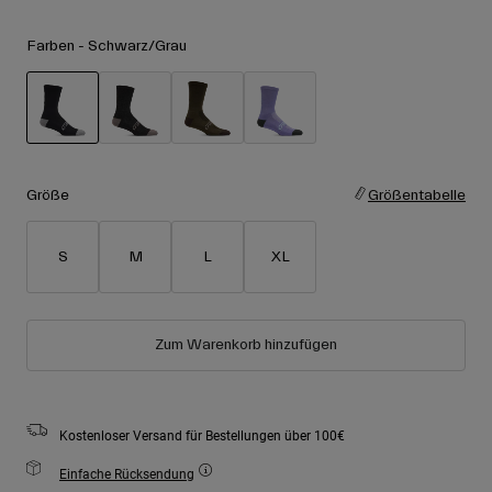
Zubehör
Alle anzeigen
Farben -
Schwarz/Grau
Goggles
Handschuhe
Verwendungszweck
Ersatzteile
ausgewählt
Alle anzeigen
All Mountain
Backcountry
Größe
Größentabelle
Freestyle
S
M
L
XL
Ski Race
Alle anzeigen
Zum Warenkorb hinzufügen
Kostenloser Versand für Bestellungen über 100€
Einfache Rücksendung