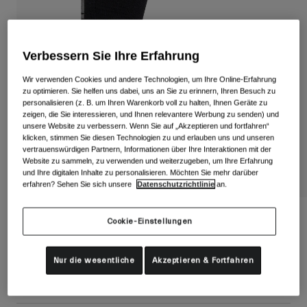
Alle anzeigen
Schuhe
Verbessern Sie Ihre Erfahrung
Schutzbrillen
Rennrad Schuhe
Wir verwenden Cookies und andere Technologien, um Ihre Online-Erfahrung
Mountainbike Schuhe
Ski
zu optimieren. Sie helfen uns dabei, uns an Sie zu erinnern, Ihren Besuch zu
personalisieren (z. B. um Ihren Warenkorb voll zu halten, Ihnen Geräte zu
Gravel Schuhe
Snowboard
zeigen, die Sie interessieren, und Ihnen relevantere Werbung zu senden) und
unsere Website zu verbessern. Wenn Sie auf „Akzeptieren und fortfahren“
Alle anzeigen
Mit austauschbaren Gläsern
klicken, stimmen Sie diesen Technologien zu und erlauben uns und unseren
Damen
vertrauenswürdigen Partnern, Informationen über Ihre Interaktionen mit der
Website zu sammeln, zu verwenden und weiterzugeben, um Ihre Erfahrung
Ersatzgläser
und Ihre digitalen Inhalte zu personalisieren. Möchten Sie mehr darüber
Bekleidung
erfahren? Sehen Sie sich unsere
Datenschutzrichtlinie
an.
Alle anzeigen
Rennrad Bekleidung
Seasonal Merino Wool Socken
Cookie-Einstellungen
Mountainbike Bekleidung
Kinder
Artikelnr.
39043
Alle anzeigen
Nur die wesentliche
Akzeptieren & Fortfahren
€ 22,99
Helme
Schutzbrillen