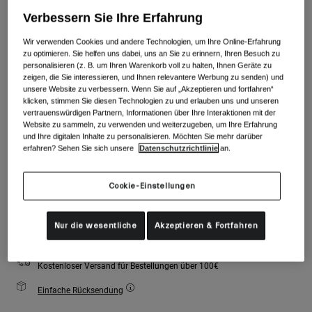
Zubehör
Alle anzeigen
Verbessern Sie Ihre Erfahrung
Farben -
Matte Green
Goggles
Wir verwenden Cookies und andere Technologien, um Ihre Online-Erfahrung
zu optimieren. Sie helfen uns dabei, uns an Sie zu erinnern, Ihren Besuch zu
Handschuhe
personalisieren (z. B. um Ihren Warenkorb voll zu halten, Ihnen Geräte zu
Verwendungszweck
zeigen, die Sie interessieren, und Ihnen relevantere Werbung zu senden) und
Ersatzteile
ausgewählt
unsere Website zu verbessern. Wenn Sie auf „Akzeptieren und fortfahren“
Alle anzeigen
All Mountain
klicken, stimmen Sie diesen Technologien zu und erlauben uns und unseren
Größe
Größentabelle
vertrauenswürdigen Partnern, Informationen über Ihre Interaktionen mit der
Backcountry
Website zu sammeln, zu verwenden und weiterzugeben, um Ihre Erfahrung
und Ihre digitalen Inhalte zu personalisieren. Möchten Sie mehr darüber
Freestyle
erfahren? Sehen Sie sich unsere
Datenschutzrichtlinie
an.
S
M
L
Ski Race
Cookie-Einstellungen
Alle anzeigen
Zum Warenkorb hinzufügen
Nur die wesentliche
Akzeptieren & Fortfahren
Kostenloser Versand für Bestellungen über 100€
Einfache Rücksendung