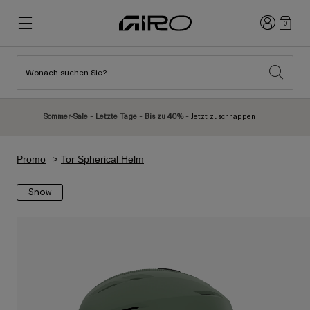
Anmelden
0
Wonach suchen Sie?
Highlights
Highlights
Neuzugänge
Neuzugänge
Sommer-Sale - Letzte Tage - Bis zu 40% -
Jetzt zuschnappen
Best Sellers
Best Sellers
Entdecken
Entdecken
Promo
Tor Spherical Helm
Helme
Helme
Snow
Rennrad Helme
Ski
Mountainbike Helme
Snowboard
Urban Helme
Mit Visier
Kinder Fahrradhelme
Damen
Alle anzeigen
Ersatzteile