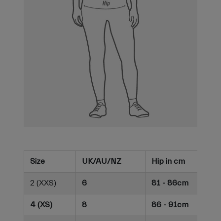
Size
UK/AU/NZ
Hip in cm
2 (XXS)
6
81 - 86cm
4 (XS)
8
86 - 91cm