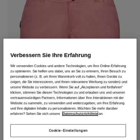
Alle anzeigen
Schuhe
Schutzbrillen
Rennrad Schuhe
Mountainbike Schuhe
Ski
Gravel Schuhe
Snowboard
Verbessern Sie Ihre Erfahrung
Alle anzeigen
Mit austauschbaren Gläsern
Wir verwenden Cookies und andere Technologien, um Ihre Online-Erfahrung
Damen
zu optimieren. Sie helfen uns dabei, uns an Sie zu erinnern, Ihren Besuch zu
personalisieren (z. B. um Ihren Warenkorb voll zu halten, Ihnen Geräte zu
Ersatzgläser
zeigen, die Sie interessieren, und Ihnen relevantere Werbung zu senden) und
Bekleidung
unsere Website zu verbessern. Wenn Sie auf „Akzeptieren und fortfahren“
Alle anzeigen
klicken, stimmen Sie diesen Technologien zu und erlauben uns und unseren
Rennrad Bekleidung
vertrauenswürdigen Partnern, Informationen über Ihre Interaktionen mit der
Arc Short Mid Damen
Website zu sammeln, zu verwenden und weiterzugeben, um Ihre Erfahrung
Mountainbike Bekleidung
und Ihre digitalen Inhalte zu personalisieren. Möchten Sie mehr darüber
Kinder
Artikelnr.
37571
erfahren? Sehen Sie sich unsere
Datenschutzrichtlinie
an.
Alle anzeigen
Helme
Price reduced from
to
€ 94,95
€ 56,97
40% OFF
Cookie-Einstellungen
Schutzbrillen