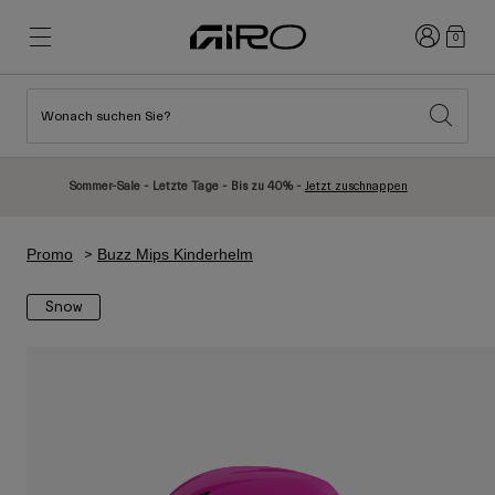
Anmelden
0
Wonach suchen Sie?
Highlights
Highlights
Neuzugänge
Neuzugänge
Sommer-Sale - Letzte Tage - Bis zu 40% -
Jetzt zuschnappen
Best Sellers
Best Sellers
Entdecken
Entdecken
Promo
Buzz Mips Kinderhelm
Helme
Helme
Snow
Rennrad Helme
Ski
Mountainbike Helme
Snowboard
Urban Helme
Mit Visier
Kinder Fahrradhelme
Damen
Alle anzeigen
Ersatzteile