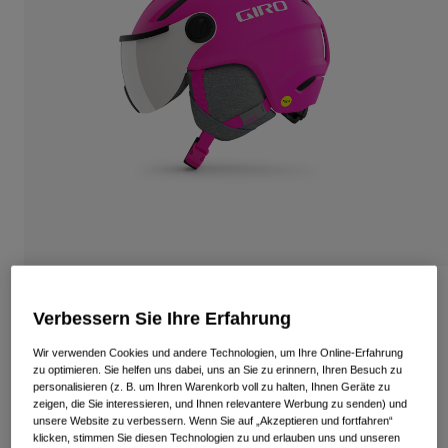
Alle anzeigen
Schuhe
Schutzbrillen
Rennrad Schuhe
Mountainbike Schuhe
Ski
Gravel Schuhe
Snowboard
Alle anzeigen
Mit austauschbaren Gläsern
Damen
Ersatzgläser
Bekleidung
Alle anzeigen
Buzz Mips Kinderhelm
Rennrad Bekleidung
Verbessern Sie Ihre Erfahrung
Artikelnr.
34784
Mountainbike Bekleidung
Wir verwenden Cookies und andere Technologien, um Ihre Online-Erfahrung
Kinder
zu optimieren. Sie helfen uns dabei, uns an Sie zu erinnern, Ihren Besuch zu
Alle anzeigen
Price reduced from
to
€ 159,95
€ 111,96
30% OFF
personalisieren (z. B. um Ihren Warenkorb voll zu halten, Ihnen Geräte zu
zeigen, die Sie interessieren, und Ihnen relevantere Werbung zu senden) und
Helme
unsere Website zu verbessern. Wenn Sie auf „Akzeptieren und fortfahren“
Schutzbrillen
klicken, stimmen Sie diesen Technologien zu und erlauben uns und unseren