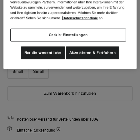
Zubehör
vertrauenswürdigen Partnern, Informationen über Ihre Interaktionen mit der
Alle anzeigen
Website zu sammeln, zu verwenden und weiterzugeben, um Ihre Erfahrung
Farben -
Rosa
und Ihre digitalen Inhalte zu personalisieren. Möchten Sie mehr darüber
Goggles
erfahren? Sehen Sie sich unsere
Datenschutzrichtlinie
an.
Handschuhe
Verwendungszweck
Ersatzteile
Cookie-Einstellungen
ausgewählt
Alle anzeigen
All Mountain
Größe
Größentabelle
Nur die wesentliche
Akzeptieren & Fortfahren
Backcountry
Freestyle
Youth X-
Youth
Small
Small
Ski Race
Alle anzeigen
Zum Warenkorb hinzufügen
Kostenloser Versand für Bestellungen über 100€
Einfache Rücksendung