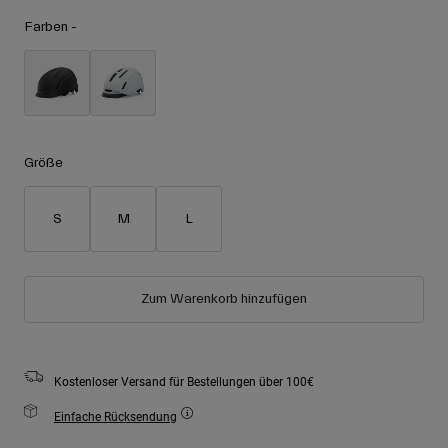
Zubehör
Alle anzeigen
Farben -
Goggles
Handschuhe
Verwendungszweck
Ersatzteile
Alle anzeigen
All Mountain
Größe
Backcountry
Freestyle
S
M
L
Ski Race
Alle anzeigen
Zum Warenkorb hinzufügen
Kostenloser Versand für Bestellungen über 100€
Einfache Rücksendung