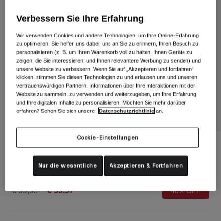
Alle anzeigen
Verbessern Sie Ihre Erfahrung
Schuhe
Wir verwenden Cookies und andere Technologien, um Ihre Online-Erfahrung
Schutzbrillen
zu optimieren. Sie helfen uns dabei, uns an Sie zu erinnern, Ihren Besuch zu
Rennrad Schuhe
personalisieren (z. B. um Ihren Warenkorb voll zu halten, Ihnen Geräte zu
zeigen, die Sie interessieren, und Ihnen relevantere Werbung zu senden) und
Mountainbike Schuhe
Ski
unsere Website zu verbessern. Wenn Sie auf „Akzeptieren und fortfahren“
Gravel Schuhe
Snowboard
klicken, stimmen Sie diesen Technologien zu und erlauben uns und unseren
vertrauenswürdigen Partnern, Informationen über Ihre Interaktionen mit der
Alle anzeigen
Mit austauschbaren Gläsern
Website zu sammeln, zu verwenden und weiterzugeben, um Ihre Erfahrung
und Ihre digitalen Inhalte zu personalisieren. Möchten Sie mehr darüber
Damen
erfahren? Sehen Sie sich unsere
Datenschutzrichtlinie
an.
Ersatzgläser
Bekleidung
Cookie-Einstellungen
Alle anzeigen
Caden II Helm
Rennrad Bekleidung
Nur die wesentliche
Akzeptieren & Fortfahren
Artikelnr.
34766
Mountainbike Bekleidung
Kinder
Alle anzeigen
Price reduced from
to
€ 99,95
€ 59,97
40% OFF
Helme
Schutzbrillen