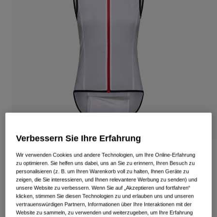
Alle anzeigen
Schuhe
Schutzbrillen
Rennrad Schuhe
Mountainbike Schuhe
Ski
Gravel Schuhe
Snowboard
Alle anzeigen
Mit austauschbaren Gläsern
Damen
Ersatzgläser
Bekleidung
Alle anzeigen
Verbessern Sie Ihre Erfahrung
Rennrad Bekleidung
Chrono Expert Windweste Damen
Wir verwenden Cookies und andere Technologien, um Ihre Online-Erfahrung
zu optimieren. Sie helfen uns dabei, uns an Sie zu erinnern, Ihren Besuch zu
Mountainbike Bekleidung
personalisieren (z. B. um Ihren Warenkorb voll zu halten, Ihnen Geräte zu
Kinder
Artikelnr.
37585
zeigen, die Sie interessieren, und Ihnen relevantere Werbung zu senden) und
Alle anzeigen
unsere Website zu verbessern. Wenn Sie auf „Akzeptieren und fortfahren“
Helme
klicken, stimmen Sie diesen Technologien zu und erlauben uns und unseren
Price reduced from
to
€ 89,95
€ 53,97
40% OFF
vertrauenswürdigen Partnern, Informationen über Ihre Interaktionen mit der
Schutzbrillen
Website zu sammeln, zu verwenden und weiterzugeben, um Ihre Erfahrung