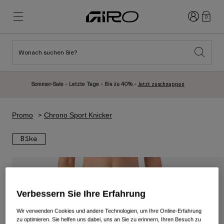
Anmelden
0
Wonach suchen Sie?
Highlights
Highlights
Neuzugänge
Neuzugänge
Sommer-Sale - Letzte Tage - Bis zu 40% -
Jetzt zuschnappen
Best Sellers
Best Sellers
Entdecken
Entdecken
Promo
Chrono Sport Knicker
Helme
Helme
Bike
Rennrad Helme
Ski
Mountainbike Helme
Snowboard
Urban Helme
Mit Visier
Verbessern Sie Ihre Erfahrung
Kinder Fahrradhelme
Damen
Alle anzeigen
Ersatzteile
Wir verwenden Cookies und andere Technologien, um Ihre Online-Erfahrung
zu optimieren. Sie helfen uns dabei, uns an Sie zu erinnern, Ihren Besuch zu