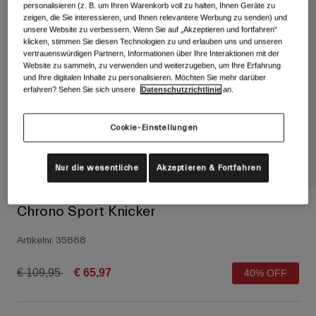
Alle anzeigen
personalisieren (z. B. um Ihren Warenkorb voll zu halten, Ihnen Geräte zu
zeigen, die Sie interessieren, und Ihnen relevantere Werbung zu senden) und
unsere Website zu verbessern. Wenn Sie auf „Akzeptieren und fortfahren“
Schuhe
klicken, stimmen Sie diesen Technologien zu und erlauben uns und unseren
vertrauenswürdigen Partnern, Informationen über Ihre Interaktionen mit der
Schutzbrillen
Rennrad Schuhe
Website zu sammeln, zu verwenden und weiterzugeben, um Ihre Erfahrung
und Ihre digitalen Inhalte zu personalisieren. Möchten Sie mehr darüber
Mountainbike Schuhe
Ski
erfahren? Sehen Sie sich unsere
Datenschutzrichtlinie
an.
Gravel Schuhe
Snowboard
Cookie-Einstellungen
Alle anzeigen
Mit austauschbaren Gläsern
Damen
Nur die wesentliche
Akzeptieren & Fortfahren
Ersatzgläser
Bekleidung
Alle anzeigen
Chrono Sport Knicker
Rennrad Bekleidung
Artikelnr.
35868
Mountainbike Bekleidung
Kinder
Alle anzeigen
Price reduced from
to
€ 109,95
€ 65,97
40% OFF
Helme
Schutzbrillen