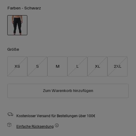
Zubehör
Alle anzeigen
Farben -
Schwarz
Goggles
Handschuhe
Verwendungszweck
Ersatzteile
ausgewählt
Alle anzeigen
All Mountain
Größe
Backcountry
Freestyle
XS
S
M
L
XL
2XL
Ski Race
Alle anzeigen
Zum Warenkorb hinzufügen
Kostenloser Versand für Bestellungen über 100€
Einfache Rücksendung