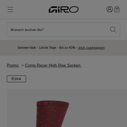
Anmelden
0
Wonach suchen Sie?
Highlights
Highlights
Neuzugänge
Neuzugänge
Sommer-Sale - Letzte Tage - Bis zu 40% -
Jetzt zuschnappen
Best Sellers
Best Sellers
Entdecken
Entdecken
Promo
Comp Racer High Rise Socken
Helme
Helme
Bike
Rennrad Helme
Ski
Mountainbike Helme
Snowboard
Urban Helme
Mit Visier
Kinder Fahrradhelme
Damen
Alle anzeigen
Ersatzteile