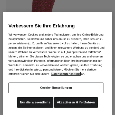
Alle anzeigen
Schuhe
Schutzbrillen
Rennrad Schuhe
Verbessern Sie Ihre Erfahrung
Mountainbike Schuhe
Ski
Wir verwenden Cookies und andere Technologien, um Ihre Online-Erfahrung
zu optimieren. Sie helfen uns dabei, uns an Sie zu erinnern, Ihren Besuch zu
Gravel Schuhe
Snowboard
personalisieren (z. B. um Ihren Warenkorb voll zu halten, Ihnen Geräte zu
zeigen, die Sie interessieren, und Ihnen relevantere Werbung zu senden) und
Alle anzeigen
Mit austauschbaren Gläsern
unsere Website zu verbessern. Wenn Sie auf „Akzeptieren und fortfahren“
Damen
klicken, stimmen Sie diesen Technologien zu und erlauben uns und unseren
vertrauenswürdigen Partnern, Informationen über Ihre Interaktionen mit der
Ersatzgläser
Website zu sammeln, zu verwenden und weiterzugeben, um Ihre Erfahrung
Bekleidung
und Ihre digitalen Inhalte zu personalisieren. Möchten Sie mehr darüber
Alle anzeigen
erfahren? Sehen Sie sich unsere
Datenschutzrichtlinie
an.
Comp Racer High Rise Socken
Rennrad Bekleidung
Artikelnr.
35613
Cookie-Einstellungen
Mountainbike Bekleidung
Kinder
Alle anzeigen
Price reduced from
to
€ 18,95
€ 11,37
40% OFF
Nur die wesentliche
Akzeptieren & Fortfahren
Helme
Schutzbrillen