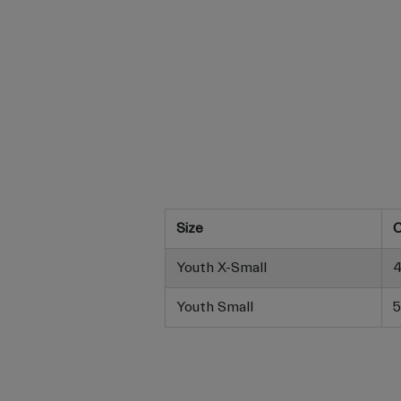
Size
C
Youth X-Small
4
Youth Small
5