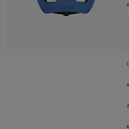
B
D
W
Z