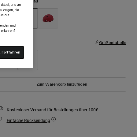
arben -
Mattes Blau
 dabei, uns an
u zeigen, die
ie auf
rwenden und
ausgewählt
r erfahren?
röße
Größentabelle
 Fortfahren
Youth X-
Youth
Small
Small
Zum Warenkorb hinzufügen
Kostenloser Versand für Bestellungen über 100€
Einfache Rücksendung