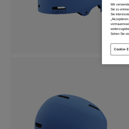
Wir verwende
Sie zu erinne
Sie interess
„Akzeptieren
vertrauenswü
weiterzugebe
Sehen Sie si
Cookie-E