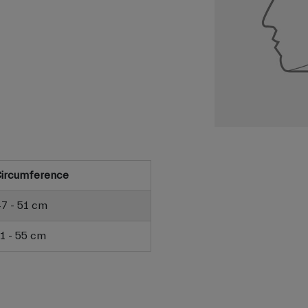
ircumference
7 - 51 cm
1 - 55 cm