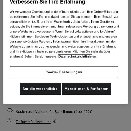
Verbessern Sie Ihre Erfahrung
Zubehör
Alle anzeigen
Farben -
Mattes Schwarz
Wir verwenden Cookies und andere Technologien, um Ihre Online-Erfahrung
Goggles
zu optimieren. Sie helfen uns dabei, uns an Sie zu erinnern, Ihren Besuch zu
personalisieren (z. B. um Ihren Warenkorb voll zu halten, Ihnen Geräte zu
Handschuhe
zeigen, die Sie interessieren, und Ihnen relevantere Werbung zu senden) und
Verwendungszweck
unsere Website zu verbessern. Wenn Sie auf „Akzeptieren und fortfahren“
Ersatzteile
ausgewählt
klicken, stimmen Sie diesen Technologien zu und erlauben uns und unseren
vertrauenswürdigen Partnern, Informationen über Ihre Interaktionen mit der
Alle anzeigen
All Mountain
Website zu sammeln, zu verwenden und weiterzugeben, um Ihre Erfahrung
Größe
Größentabelle
Backcountry
und Ihre digitalen Inhalte zu personalisieren. Möchten Sie mehr darüber
erfahren? Sehen Sie sich unsere
Datenschutzrichtlinie
an.
Freestyle
S
M
L
Ski Race
Cookie-Einstellungen
Alle anzeigen
Zum Warenkorb hinzufügen
Nur die wesentliche
Akzeptieren & Fortfahren
Kostenloser Versand für Bestellungen über 100€
Einfache Rücksendung