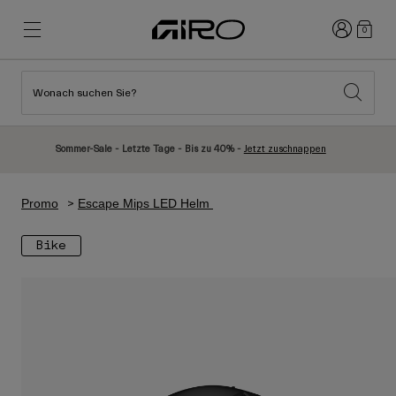
Anmelden
0
Wonach suchen Sie?
Highlights
Highlights
Neuzugänge
Neuzugänge
Sommer-Sale - Letzte Tage - Bis zu 40% -
Jetzt zuschnappen
Best Sellers
Best Sellers
Entdecken
Entdecken
Promo
Escape Mips LED Helm
Helme
Helme
Bike
Rennrad Helme
Ski
Mountainbike Helme
Snowboard
Urban Helme
Mit Visier
Kinder Fahrradhelme
Damen
Alle anzeigen
Ersatzteile