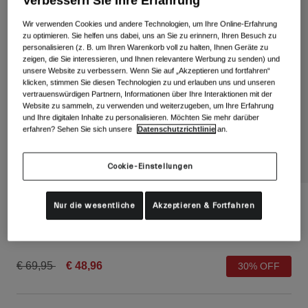
Verbessern Sie Ihre Erfahrung
Alle anzeigen
Wir verwenden Cookies und andere Technologien, um Ihre Online-Erfahrung
Schuhe
zu optimieren. Sie helfen uns dabei, uns an Sie zu erinnern, Ihren Besuch zu
personalisieren (z. B. um Ihren Warenkorb voll zu halten, Ihnen Geräte zu
Schutzbrillen
zeigen, die Sie interessieren, und Ihnen relevantere Werbung zu senden) und
Rennrad Schuhe
unsere Website zu verbessern. Wenn Sie auf „Akzeptieren und fortfahren“
klicken, stimmen Sie diesen Technologien zu und erlauben uns und unseren
Mountainbike Schuhe
Ski
vertrauenswürdigen Partnern, Informationen über Ihre Interaktionen mit der
Website zu sammeln, zu verwenden und weiterzugeben, um Ihre Erfahrung
Gravel Schuhe
Snowboard
und Ihre digitalen Inhalte zu personalisieren. Möchten Sie mehr darüber
Alle anzeigen
Mit austauschbaren Gläsern
erfahren? Sehen Sie sich unsere
Datenschutzrichtlinie
an.
Damen
Cookie-Einstellungen
Ersatzgläser
Bekleidung
Alle anzeigen
Fixture II Helm
Nur die wesentliche
Akzeptieren & Fortfahren
Rennrad Bekleidung
Artikelnr.
36049
Mountainbike Bekleidung
Kinder
Alle anzeigen
Price reduced from
to
€ 69,95
€ 48,96
30% OFF
Helme
Schutzbrillen