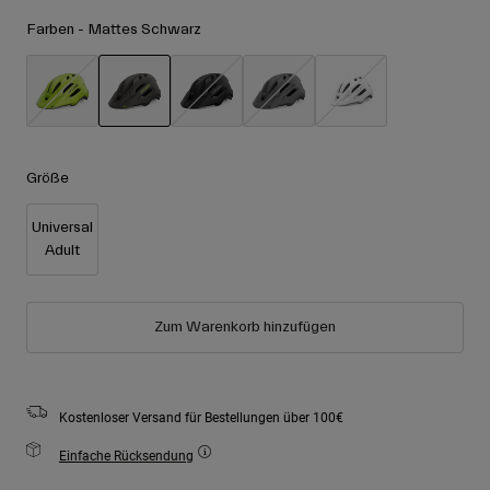
Zubehör
Alle anzeigen
Farben -
Mattes Schwarz
Goggles
Handschuhe
Verwendungszweck
Ersatzteile
ausgewählt
Alle anzeigen
All Mountain
Größe
Backcountry
Freestyle
Universal
Adult
Ski Race
Alle anzeigen
Zum Warenkorb hinzufügen
Kostenloser Versand für Bestellungen über 100€
Einfache Rücksendung