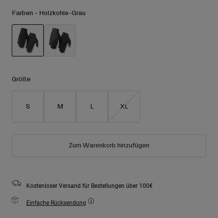
Zubehör
Alle anzeigen
Farben -
Holzkohle-Grau
Goggles
Handschuhe
Verwendungszweck
Ersatzteile
ausgewählt
Alle anzeigen
All Mountain
Größe
Backcountry
Freestyle
S
M
L
XL
Ski Race
Alle anzeigen
Zum Warenkorb hinzufügen
Kostenloser Versand für Bestellungen über 100€
Einfache Rücksendung