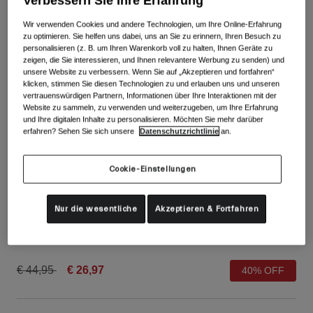
Verbessern Sie Ihre Erfahrung
Alle anzeigen
Wir verwenden Cookies und andere Technologien, um Ihre Online-Erfahrung
Schuhe
zu optimieren. Sie helfen uns dabei, uns an Sie zu erinnern, Ihren Besuch zu
personalisieren (z. B. um Ihren Warenkorb voll zu halten, Ihnen Geräte zu
Schutzbrillen
zeigen, die Sie interessieren, und Ihnen relevantere Werbung zu senden) und
Rennrad Schuhe
unsere Website zu verbessern. Wenn Sie auf „Akzeptieren und fortfahren“
klicken, stimmen Sie diesen Technologien zu und erlauben uns und unseren
Mountainbike Schuhe
Ski
vertrauenswürdigen Partnern, Informationen über Ihre Interaktionen mit der
Website zu sammeln, zu verwenden und weiterzugeben, um Ihre Erfahrung
Gravel Schuhe
Snowboard
und Ihre digitalen Inhalte zu personalisieren. Möchten Sie mehr darüber
Alle anzeigen
Mit austauschbaren Gläsern
erfahren? Sehen Sie sich unsere
Datenschutzrichtlinie
an.
Damen
Cookie-Einstellungen
Ersatzgläser
Bekleidung
Alle anzeigen
Xnetic Trail Handschuhe für Damen
Nur die wesentliche
Akzeptieren & Fortfahren
Rennrad Bekleidung
Artikelnr.
34976
Mountainbike Bekleidung
Kinder
Alle anzeigen
Price reduced from
to
€ 44,95
€ 26,97
40% OFF
Helme
Schutzbrillen